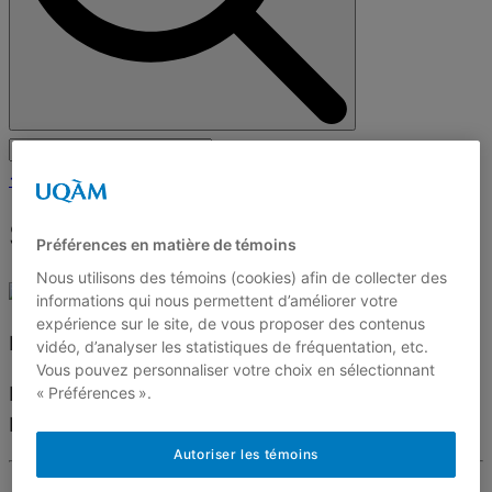
<< Revenir à l'équipe
Stéfany Boisvert
Préférences en matière de témoins
Nous utilisons des témoins (cookies) afin de collecter des
informations qui nous permettent d’améliorer votre
expérience sur le site, de vous proposer des contenus
Professeure,
vidéo, d’analyser les statistiques de fréquentation, etc.
Vous pouvez personnaliser votre choix en sélectionnant
École des médias, Université du Québec à
« Préférences ».
Montréal
Autoriser les témoins