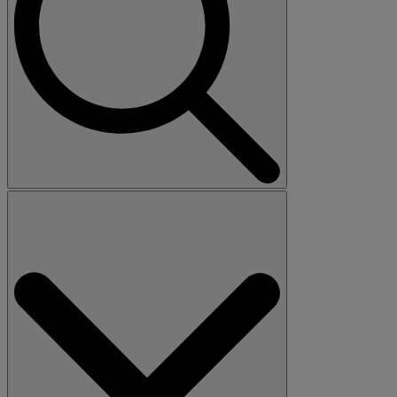
Search
for: