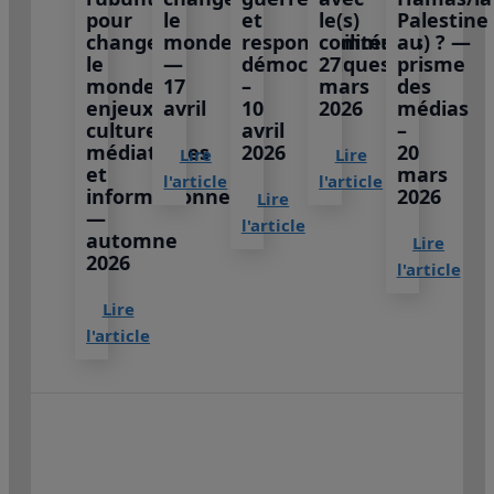
pour
le
et
le(s)
Palestine
changer
monde
responsabilités
commun(s) ? —
au
le
—
démocratiques
27
prisme
monde :
17
–
mars
des
enjeux
avril
10
2026
médias
culturels,
avril
–
médiatiques
2026
20
Lire
Lire
et
mars
l'article
l'article
informationnels
2026
Lire
—
l'article
automne
Lire
2026
l'article
Lire
l'article