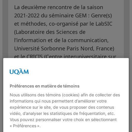
La deuxième rencontre de la saison
2021-2022 du séminaire GEM : Genre(s)
et méthodes, co-organisé par le LabSIC
(Laboratoire des Sciences de
l’information et de la communication,
Université Sorbonne Paris Nord, France)
et le CRICIS (Centre interuniversitaire sur
la communication, l’information et la
société, Québec, Canada), au eu lieu sur
zoom le vendredi 19 novembre 2021
Préférences en matière de témoins
entre 9h et 12h (15h-18h à Paris).
Nous utilisons des témoins (cookies) afin de collecter des
informations qui nous permettent d’améliorer votre
À cette occasion, nous avons accueilli
expérience sur le site, de vous proposer des contenus
Isabelle Auclair, Professeure agrégée au
vidéo, d’analyser les statistiques de fréquentation, etc.
Département de management,
Vous pouvez personnaliser votre choix en sélectionnant
« Préférences ».
Université Laval, Titulaire de la Chaire