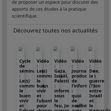
de proposer un espace pour discuter des
apports de ces études à la pratique
scientifique.
Découvrez toutes nos actualités
Cycle
Vidéo
Vidéo
Vidéo
Vidéo
de
:
:
:
:
séminaires
Le(s)
Gaza,
Journalisme,
De
:
commun(s),
Israël,
production
la
Le(s)
le
Palestine
de
guerre
commun(s),
buen
:
l’information
(?)
le
vivir
informer
:
entre
buen
et
sous
quoi
Israël
vivir
l’ubuntu
le
de
et
et
pour
feu. Journalisme,
neuf
le
l’ubuntu
changer
guerre
avec
Hamas/la