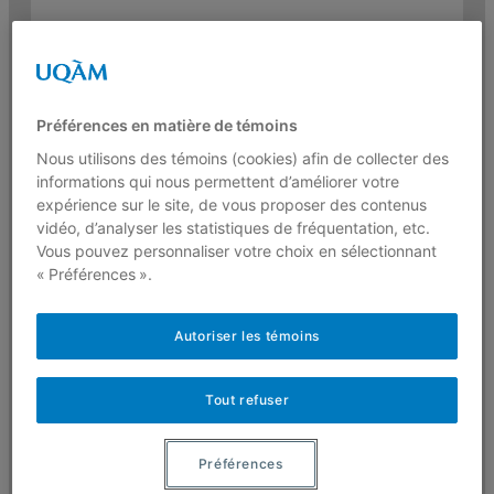
Université du Québec à Montréal
Préférences en matière de témoins
Activités principales
Nous utilisons des témoins (cookies) afin de collecter des
informations qui nous permettent d’améliorer votre
expérience sur le site, de vous proposer des contenus
Coordonnatrice de l’École de
vidéo, d’analyser les statistiques de fréquentation, etc.
sécurité numérique (
ESN514
)
Vous pouvez personnaliser votre choix en sélectionnant
« Préférences ».
Membre de
Crypto.Quebec
Autoriser les témoins
Adjointe de recherche au GRISQ
Adjointe de recherche à la Chaire de
Tout refuser
recherche du Canada en Éducation
aux médias et droits humains
Préférences