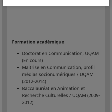
Adjointe de recherche au CRICIS
Formation académique
Doctorat en Communication, UQAM
(En cours)
Maitrise en Communication, profil
médias socionumériques / UQAM
(2012-2014)
Baccalauréat en Animation et
Recherche Culturelles / UQAM (2009-
2012)