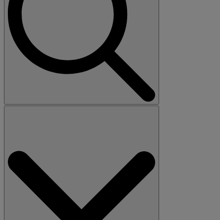
Search
for: