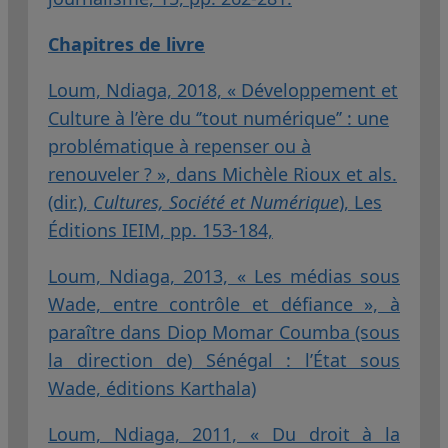
Chapitres de livre
Loum, Ndiaga, 2018, « Développement et
Culture à l’ère du ‘’tout numérique’’ : une
problématique à repenser ou à
renouveler ? », dans Michèle Rioux et als.
(dir.),
Cultures, Société et Numérique
), Les
Éditions IEIM, pp. 153-184,
Loum, Ndiaga, 2013, « Les médias sous
Wade, entre contrôle et défiance », à
paraître dans Diop Momar Coumba (sous
la direction de) Sénégal : l’État sous
Wade, éditions Karthala)
Loum, Ndiaga, 2011, « Du droit à la