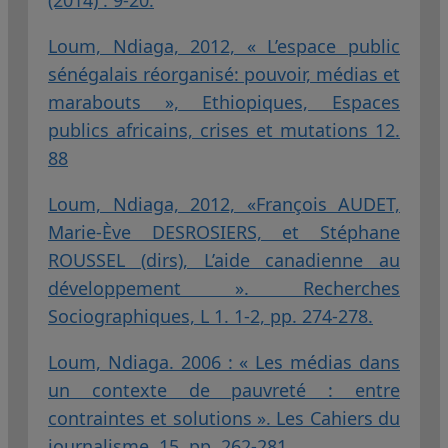
Loum, Ndiaga, 2012, « L’espace public
sénégalais réorganisé: pouvoir, médias et
marabouts », Ethiopiques, Espaces
publics africains, crises et mutations 12.
88
Loum, Ndiaga, 2012, «François AUDET,
Marie-Ève DESROSIERS, et Stéphane
ROUSSEL (dirs), L’aide canadienne au
développement ». Recherches
Sociographiques, L 1. 1-2, pp. 274-278.
Loum, Ndiaga. 2006 : « Les médias dans
un contexte de pauvreté : entre
contraintes et solutions ». Les Cahiers du
journalisme, 15, pp. 262-281.