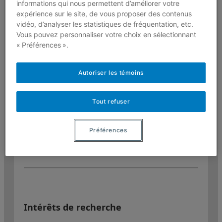
(Université Bordeaux IV)
informations qui nous permettent d’améliorer votre
expérience sur le site, de vous proposer des contenus
1995: Maîtrise en sciences politiques
vidéo, d’analyser les statistiques de fréquentation, etc.
(Institut d’études politiques –
Vous pouvez personnaliser votre choix en sélectionnant
Bordeaux IV)
« Préférences ».
1994: Licence en droit : options droit
international public et libertés
Autoriser les témoins
publiques (Université Bordeaux IV)
1993 : Diplôme d’études
Tout refuser
universitaires générales en droit
(Université Bordeaux IV)
Préférences
Intérêts de recherche