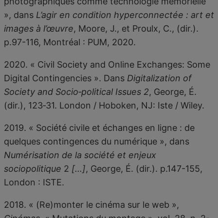
photographiques comme technologie mémorielle
», dans
L’agir en condition hyperconnectée : art et
images à l’œuvre
, Moore, J., et Proulx, C., (dir.).
p.97-116, Montréal : PUM, 2020.
2020. « Civil Society and Online Exchanges: Some
Digital Contingencies ». Dans
Digitalization of
Society and Socio‐political Issues 2
, George, É.
(dir.), 123‑31. London / Hoboken, NJ: Iste / Wiley.
2019. « Société civile et échanges en ligne : de
quelques contingences du numérique », dans
Numérisation de la société et enjeux
sociopolitique
2
[…]
, George, É. (dir.). p.147-155,
London : ISTE.
2018. « (Re)monter le cinéma sur le web »,