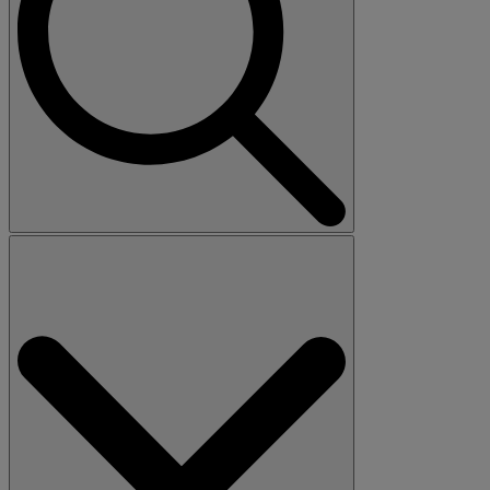
Search
for: