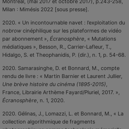
Montréal, (mai 2017 et octobre 2017), p.243-258,
Milan : Mimésis 2022 [sous presse].
2020. « Un incontournable navet : l’exploitation du
nobrow
cinéphilique sur les plateformes de vidéo
par abonnement
»,
Écranosphère
, « Mutations
médiatiques », Besson, R., Carrier-Lafleur, T.,
Hidalgo, S. et Theophanidis, P. (dir.), n. 1, p. 54-68.
2020. Samarasinghe, D. et Bonnard, M., compte
rendu de livre : « Martin Barnier et Laurent Jullier,
Une brève histoire du cinéma (1895-2015)
,
France, Librairie Arthème Fayard/Pluriel, 2017. »,
Écranosphère
, n. 1, 2020.
2020. Gélinas, J., Lomazzi, L. et Bonnard, M., « La
collection algorithmique de fragments