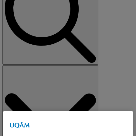
Search
for: